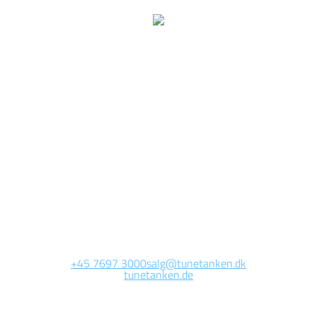
Wir arbeiten jetzt auf
dieser Seite.
Die Website wird in Kürze erreichbar sein. Vielen Dank für Ihre
Geduld.
+45 7697 3000
salg@tunetanken.dk
tunetanken.de