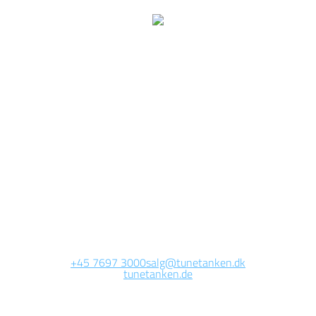
Wir arbeiten jetzt auf
dieser Seite.
Die Website wird in Kürze erreichbar sein. Vielen Dank für Ihre
Geduld.
+45 7697 3000
salg@tunetanken.dk
tunetanken.de