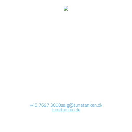
ir arbeiten jetzt auf dies
Seite.
ie Website wird in Kürze erreichbar sein. Vielen Dank für Ihre Gedul
+45 7697 3000
salg@tunetanken.dk
tunetanken.de