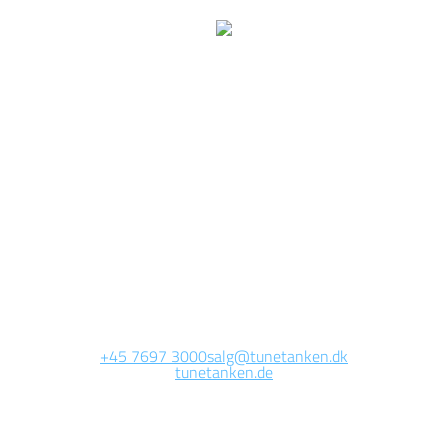
ir arbeiten jetzt auf dies
Seite.
ie Website wird in Kürze erreichbar sein. Vielen Dank für Ihre Gedul
+45 7697 3000
salg@tunetanken.dk
tunetanken.de