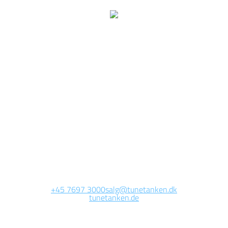
Wir arbeiten jetzt auf
dieser Seite.
Die Website wird in Kürze erreichbar sein. Vielen Dank für Ihre
Geduld.
+45 7697 3000
salg@tunetanken.dk
tunetanken.de