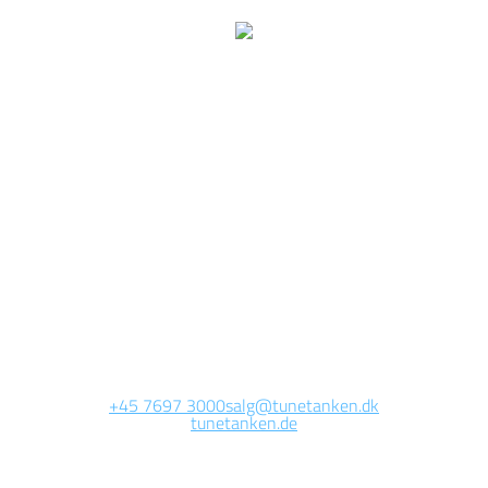
Wir arbeiten jetzt auf
dieser Seite.
Die Website wird in Kürze erreichbar sein. Vielen Dank für Ihre
Geduld.
+45 7697 3000
salg@tunetanken.dk
tunetanken.de