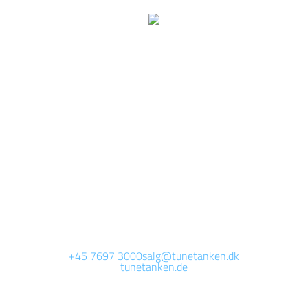
Wir arbeiten jetzt auf
dieser Seite.
Die Website wird in Kürze erreichbar sein. Vielen Dank für Ihre
Geduld.
+45 7697 3000
salg@tunetanken.dk
tunetanken.de