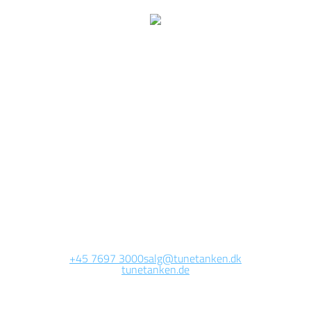
Wir arbeiten jetzt auf
dieser Seite.
Die Website wird in Kürze erreichbar sein. Vielen Dank für Ihre
Geduld.
+45 7697 3000
salg@tunetanken.dk
tunetanken.de