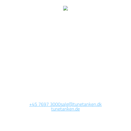
ir arbeiten jetzt auf dies
Seite.
ie Website wird in Kürze erreichbar sein. Vielen Dank für Ihre Gedul
+45 7697 3000
salg@tunetanken.dk
tunetanken.de